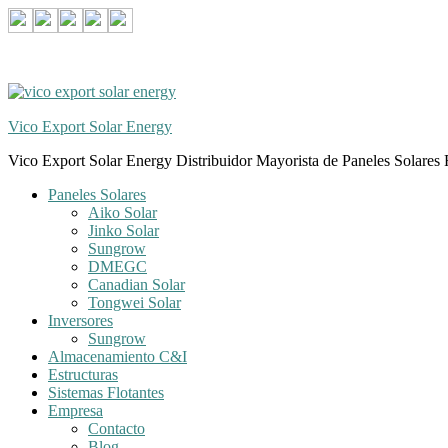
Skip
Skip
to
to
navigation
content
Vico Export Solar Energy
Vico Export Solar Energy Distribuidor Mayorista de Paneles Solares 
Toggle
Paneles Solares
navigation
Aiko Solar
menu
Jinko Solar
Sungrow
DMEGC
Canadian Solar
Tongwei Solar
Inversores
Sungrow
Almacenamiento C&I
Estructuras
Sistemas Flotantes
Empresa
Contacto
Blog