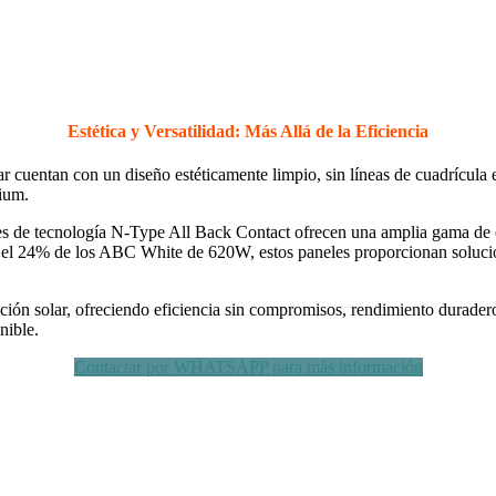
Estética y Versatilidad: Más Allá de la Eficiencia
uentan con un diseño estéticamente limpio, sin líneas de cuadrícula en l
mium.
 de tecnología N-Type All Back Contact ofrecen una amplia gama de op
l 24% de los ABC White de 620W, estos paneles proporcionan solucione
ón solar, ofreciendo eficiencia sin compromisos, rendimiento duradero 
nible.
Contactar por WHATSAPP para más información