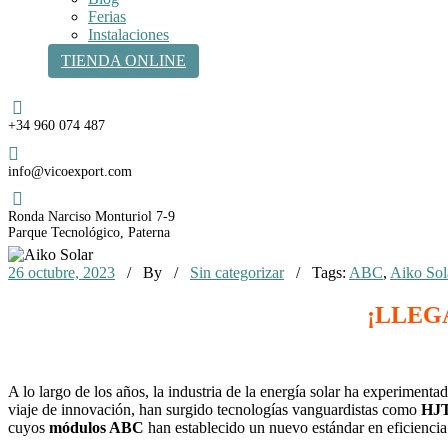
Ferias
Instalaciones
TIENDA ONLINE
Teléfono
+34 960 074 487
Email
info@vicoexport.com
Dirección
Ronda Narciso Monturiol 7-9
Parque Tecnológico, Paterna
26 octubre, 2023
/ By
/
Sin categorizar
/ Tags:
ABC
,
Aiko Sol
¡LLEG
A lo largo de los años, la industria de la energía solar ha experiment
viaje de innovación, han surgido tecnologías vanguardistas como
HJT
cuyos
módulos ABC
han establecido un nuevo estándar en eficiencia