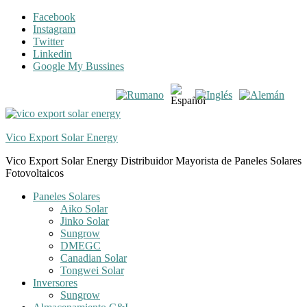
Skip
Skip
Facebook
to
to
Instagram
navigation
content
Twitter
Linkedin
Google My Bussines
Vico Export Solar Energy
Vico Export Solar Energy Distribuidor Mayorista de Paneles Solares
Fotovoltaicos
Toggle
Paneles Solares
navigation
Aiko Solar
menu
Jinko Solar
Sungrow
DMEGC
Canadian Solar
Tongwei Solar
Inversores
Sungrow