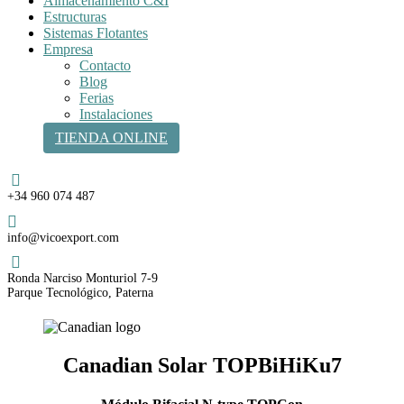
Almacenamiento C&I
Estructuras
Sistemas Flotantes
Empresa
Contacto
Blog
Ferias
Instalaciones
TIENDA ONLINE
Teléfono
+34 960 074 487
Email
info@vicoexport.com
Dirección
Ronda Narciso Monturiol 7-9
Parque Tecnológico, Paterna
Canadian Solar
TOPBiHiKu7