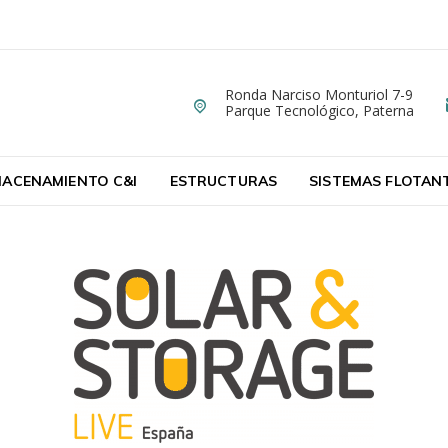
Ronda Narciso Monturiol 7-9
Dirección
ergy
Parque Tecnológico, Paterna
ta de Paneles Solares Fotovoltaicos
ACENAMIENTO C&I
ESTRUCTURAS
SISTEMAS FLOTAN