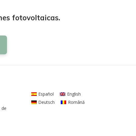
es fotovoltaicas.
Español
English
Deutsch
Română
s de