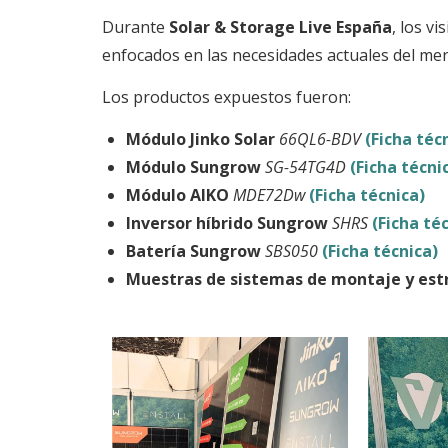
Durante
Solar & Storage Live España
, los v
enfocados en las necesidades actuales del mer
Los productos expuestos fueron:
Módulo Jinko Solar
66QL6-BDV
(Ficha téc
Módulo Sungrow
SG-54TG4D
(Ficha técni
Módulo AIKO
MDE72Dw
(Ficha técnica)
Inversor híbrido Sungrow
SHRS
(Ficha té
Batería Sungrow
SBS050
(Ficha técnica)
Muestras de sistemas de montaje y est