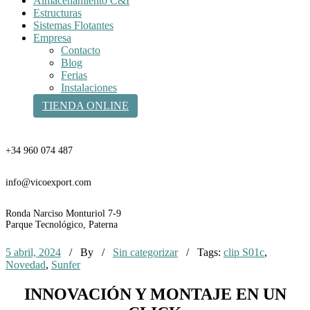
Almacenamiento C&I
Estructuras
Sistemas Flotantes
Empresa
Contacto
Blog
Ferias
Instalaciones
TIENDA ONLINE
Teléfono
+34 960 074 487
Email
info@vicoexport.com
Dirección
Ronda Narciso Monturiol 7-9
Parque Tecnológico, Paterna
5 abril, 2024
/ By
/
Sin categorizar
/ Tags:
clip S01c
,
Novedad
,
Sunfer
INNOVACIÓN Y MONTAJE EN UN