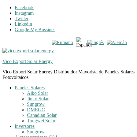
Skip
Skip
Facebook
to
to
Instagram
navigation
content
Twitter
Linkedin
Google My Bussines
Vico Export Solar Energy
Vico Export Solar Energy Distribuidor Mayorista de Paneles Solares
Fotovoltaicos
Toggle
Paneles Solares
navigation
Aiko Solar
menu
Jinko Solar
Sungrow
DMEGC
Canadian Solar
Tongwei Solar
Inversores
Sungrow