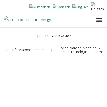
Skip to navigation
Skip to content
Vico Export Solar Energy
Toggl
Vico Export Solar Energy Distribuidor Mayorista de Paneles Solares Fotovolt
+34 960 074 487
Teléfono
Ronda Narciso Monturiol 7-9
Dirección
info@vicoexport.com
Email
Parque Tecnológico, Paterna