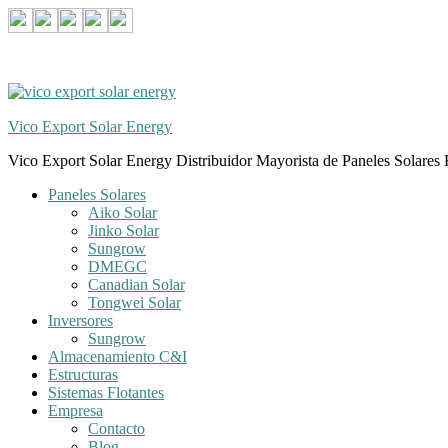
Skip
Skip
to
to
navigation
content
Vico Export Solar Energy
Vico Export Solar Energy Distribuidor Mayorista de Paneles Solares 
Toggle
Paneles Solares
navigation
Aiko Solar
menu
Jinko Solar
Sungrow
DMEGC
Canadian Solar
Tongwei Solar
Inversores
Sungrow
Almacenamiento C&I
Estructuras
Sistemas Flotantes
Empresa
Contacto
Blog