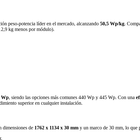
ción peso-potencia líder en el mercado, alcanzando
50,5 Wp/kg
. Compa
(12,9 kg menos por módulo).
0 Wp
, siendo las opciones más comunes 440 Wp y 445 Wp. Con una
e
imiento superior en cualquier instalación.
on dimensiones de
1762 x 1134 x 30 mm
y un marco de 30 mm, lo que p
r.