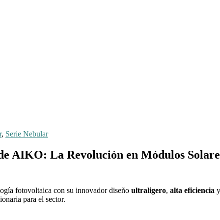
r
,
Serie Nebular
de AIKO: La Revolución en Módulos Solares
ología fotovoltaica con su innovador diseño
ultraligero
,
alta eficiencia
y
onaria para el sector.