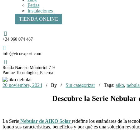
Ferias
Instalaciones
TIENDA ONLINE
Teléfono
+34 960 074 487
Email
info@vicoexport.com
Dirección
Ronda Narciso Monturiol 7-9
Parque Tecnológico, Paterna
20 noviembre, 2024
/ By
/
Sin categorizar
/ Tags:
aiko
,
nebula
Descubre la Serie Nebular 
La Serie
Nebular de AIKO Solar
redefine los estándares de la tecn
fondo sus características, beneficios y por qué es una solución revoluci