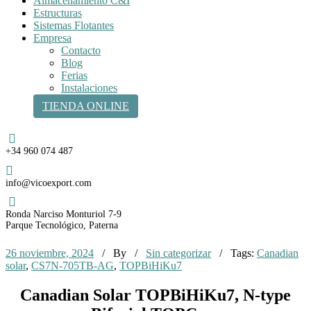
Almacenamiento C&I
Estructuras
Sistemas Flotantes
Empresa
Contacto
Blog
Ferias
Instalaciones
TIENDA ONLINE
Teléfono
+34 960 074 487
Email
info@vicoexport.com
Dirección
Ronda Narciso Monturiol 7-9
Parque Tecnológico, Paterna
26 noviembre, 2024
/ By
/
Sin categorizar
/ Tags:
Canadian
solar
,
CS7N-705TB-AG
,
TOPBiHiKu7
Canadian Solar TOPBiHiKu7, N-type