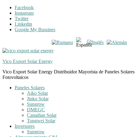
Skip
Skip
Facebook
to
to
Instagram
navigation
content
Twitter
Linkedin
Google My Bussines
Vico Export Solar Energy
Vico Export Solar Energy Distribuidor Mayorista de Paneles Solares
Fotovoltaicos
Toggle
Paneles Solares
navigation
Aiko Solar
menu
Jinko Solar
Sungrow
DMEGC
Canadian Solar
Tongwei Solar
Inversores
Sungrow