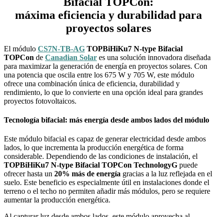
Bifacial TOPCon:
máxima eficiencia y durabilidad para
proyectos solares
El módulo
CS7N-TB-AG
TOPBiHiKu7 N-type Bifacial
TOPCon
de
Canadian Solar
es una solución innovadora diseñada
para maximizar la generación de energía en proyectos solares. Con
una potencia que oscila entre los 675 W y 705 W, este módulo
ofrece una combinación única de eficiencia, durabilidad y
rendimiento, lo que lo convierte en una opción ideal para grandes
proyectos fotovoltaicos.
Tecnología bifacial: más energía desde ambos lados del módulo
Este módulo bifacial es capaz de generar electricidad desde ambos
lados, lo que incrementa la producción energética de forma
considerable. Dependiendo de las condiciones de instalación, el
TOPBiHiKu7 N-type Bifacial TOPCon TechnologyG
puede
ofrecer hasta un
20% más de energía
gracias a la luz reflejada en el
suelo. Este beneficio es especialmente útil en instalaciones donde el
terreno o el techo no permiten añadir más módulos, pero se requiere
aumentar la producción energética.
Al capturar luz desde ambos lados, este módulo aprovecha al