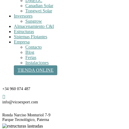
DMEGC
Canadian Solar
Tongwei Solar
Inversores
Sungrow
Almacenamiento C&I
Estructuras
Sistemas Flotantes
Empresa
Contacto
Blog
Ferias
Instalaciones
TIENDA ONLINE
Teléfono
+34 960 074 487
Email
info@vicoexport.com
Dirección
Ronda Narciso Monturiol 7-9
Parque Tecnológico, Paterna