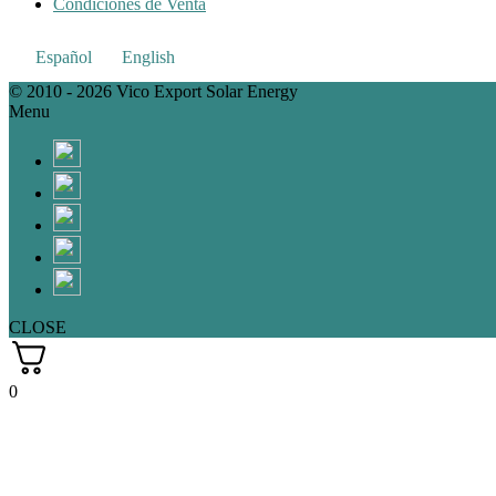
Condiciones de Venta
Español
English
© 2010 - 2026 Vico Export Solar Energy
Menu
CLOSE
0