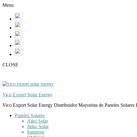
Skip
Skip
Menu
to
to
navigation
content
CLOSE
Vico Export Solar Energy
Vico Export Solar Energy Distribuidor Mayorista de Paneles Solares 
Toggle
Paneles Solares
navigation
Aiko Solar
menu
Jinko Solar
Sungrow