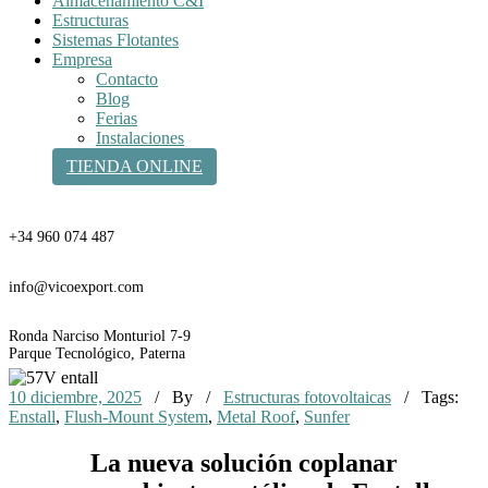
Almacenamiento C&I
Estructuras
Sistemas Flotantes
Empresa
Contacto
Blog
Ferias
Instalaciones
TIENDA ONLINE
Teléfono
+34 960 074 487
Email
info@vicoexport.com
Dirección
Ronda Narciso Monturiol 7-9
Parque Tecnológico, Paterna
10 diciembre, 2025
/ By
/
Estructuras fotovoltaicas
/ Tags:
Enstall
,
Flush-Mount System
,
Metal Roof
,
Sunfer
La nueva solución coplanar