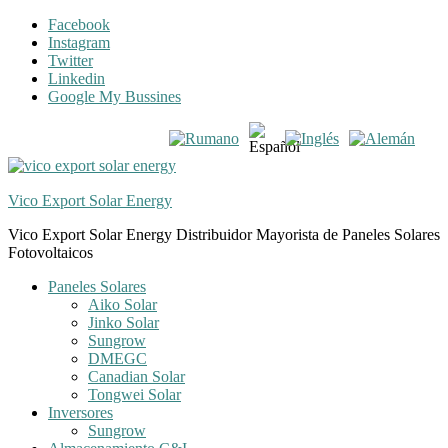
Skip
Skip
Facebook
to
to
Instagram
navigation
content
Twitter
Linkedin
Google My Bussines
Vico Export Solar Energy
Vico Export Solar Energy Distribuidor Mayorista de Paneles Solares
Fotovoltaicos
Toggle
Paneles Solares
navigation
Aiko Solar
menu
Jinko Solar
Sungrow
DMEGC
Canadian Solar
Tongwei Solar
Inversores
Sungrow