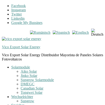
Skip
Skip
Facebook
to
to
Instagram
navigation
content
Twitter
Linkedin
Google My Bussines
Vico Export Solar Energy
Vico Export Solar Energy Distribuidor Mayorista de Paneles Solares
Fotovoltaicos
Toggle
Solarmodule
navigation
Aiko Solar
menu
Jinko Solar
Sungrow Solarmodule
DMEGC
Canadian Solar
Tongwei Solar
Wechselrichter
Sungrow