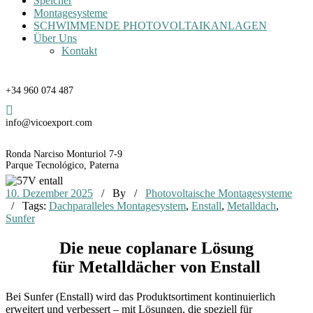
Speicher
Montagesysteme
SCHWIMMENDE PHOTOVOLTAIKANLAGEN
Über Uns
Kontakt
Teléfono
+34 960 074 487
Email
info@vicoexport.com
Dirección
Ronda Narciso Monturiol 7-9
Parque Tecnológico, Paterna
10. Dezember 2025
/ By
/
Photovoltaische Montagesysteme
/ Tags:
Dachparalleles Montagesystem
,
Enstall
,
Metalldach
,
Sunfer
Die neue coplanare Lösung
für Metalldächer von Enstall
Bei Sunfer (Enstall) wird das Produktsortiment kontinuierlich
erweitert und verbessert – mit Lösungen, die speziell für