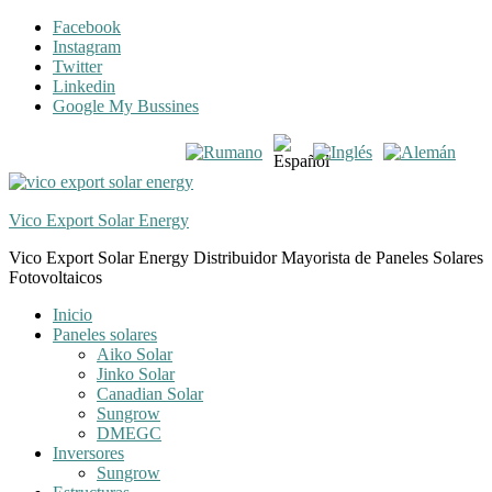
Skip
Skip
Facebook
to
to
Instagram
navigation
content
Twitter
Linkedin
Google My Bussines
Vico Export Solar Energy
Vico Export Solar Energy Distribuidor Mayorista de Paneles Solares
Fotovoltaicos
Toggle
Inicio
navigation
Paneles solares
menu
Aiko Solar
Jinko Solar
Canadian Solar
Sungrow
DMEGC
Inversores
Sungrow