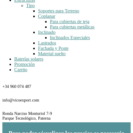
Estructuras
Tipo
Soportes para Terreno
Coplanar
Para cubiertas de teja
Para cubiertas metálicas
Inclinado
Inclinados Especiales
Lastrados
Fachada y Poste
Material suelto
Baterías solares
Promoción
Carrito
Teléfono
+34 960 074 487
Email
info@vicoexport.com
Dirección
Ronda Narciso Monturiol 7-9
Parque Tecnológico, Paterna
Para poder visualizar los precios es necesario