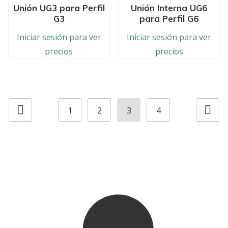
Unión UG3 para Perfil
Unión Interna UG6
G3
para Perfil G6
Iniciar sesión para ver
Iniciar sesión para ver
precios
precios
1
2
3
4
Previous page
Next p