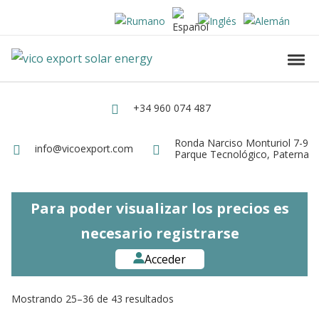
Skip to navigation
Skip to content
Vico Export Solar Energy
Toggl
Vico Export Solar Energy Distribuidor Mayorista de Paneles Solares Fotovolt
+34 960 074 487
Teléfono
Ronda Narciso Monturiol 7-9
Dirección
info@vicoexport.com
Email
Parque Tecnológico, Paterna
Para poder visualizar los precios es
necesario registrarse
Acceder
Mostrando 25–36 de 43 resultados