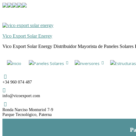
Skip
Skip
to
to
navigation
content
Vico Export Solar Energy
Vico Export Solar Energy Distribuidor Mayorista de Paneles Solares 
Toggle
navigation
Inicio
Paneles Solares
Inversores
Estructuras
menu
Teléfono
+34 960 074 487
Email
info@vicoexport.com
Dirección
Ronda Narciso Monturiol 7-9
Parque Tecnológico, Paterna
Pa