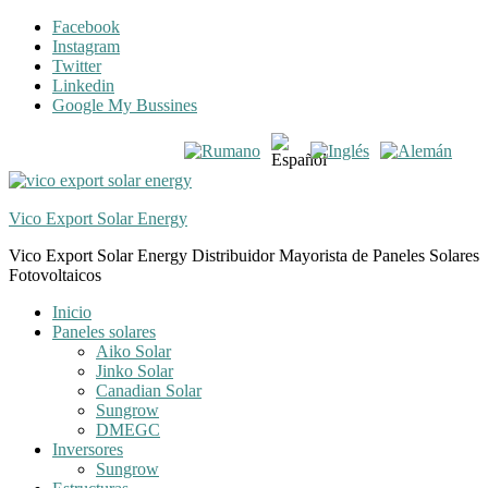
Skip
Skip
Facebook
to
to
Instagram
navigation
content
Twitter
Linkedin
Google My Bussines
Vico Export Solar Energy
Vico Export Solar Energy Distribuidor Mayorista de Paneles Solares
Fotovoltaicos
Toggle
Inicio
navigation
Paneles solares
menu
Aiko Solar
Jinko Solar
Canadian Solar
Sungrow
DMEGC
Inversores
Sungrow