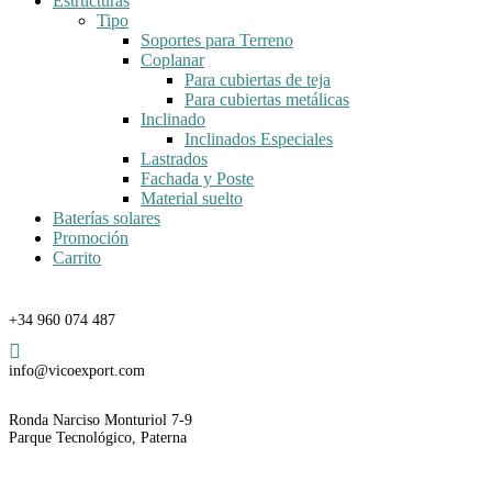
Estructuras
Tipo
Soportes para Terreno
Coplanar
Para cubiertas de teja
Para cubiertas metálicas
Inclinado
Inclinados Especiales
Lastrados
Fachada y Poste
Material suelto
Baterías solares
Promoción
Carrito
Teléfono
+34 960 074 487
Email
info@vicoexport.com
Dirección
Ronda Narciso Monturiol 7-9
Parque Tecnológico, Paterna