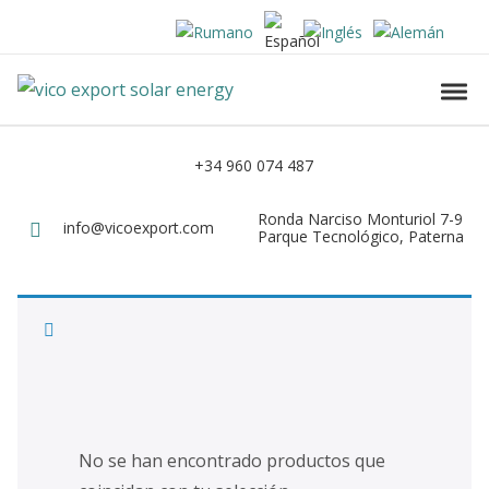
Skip to navigation
Skip to content
Vico Export Solar Energy
Toggl
Vico Export Solar Energy Distribuidor Mayorista de Paneles Solares Fotovolt
+34 960 074 487
Teléfono
Ronda Narciso Monturiol 7-9
Dirección
info@vicoexport.com
Email
Parque Tecnológico, Paterna
Para poder visualizar los precios es
necesario registrarse
Acceder
No se han encontrado productos que