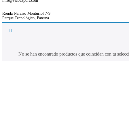
Email
info@vicoexport.com
Dirección
Ronda Narciso Monturiol 7-9
Parque Tecnológico, Paterna
Pa
No se han encontrado productos que coincidan con tu selecc