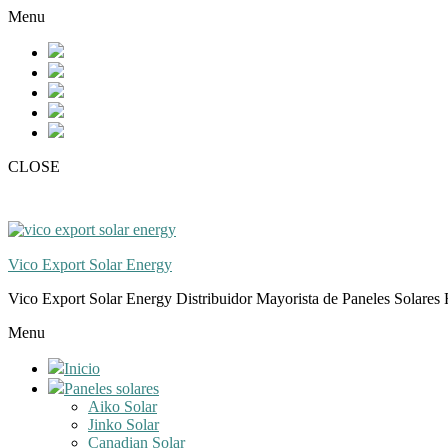
Skip
Skip
Menu
to
to
navigation
content
CLOSE
Vico Export Solar Energy
Vico Export Solar Energy Distribuidor Mayorista de Paneles Solares 
Toggle
Menu
navigation
menu
Inicio
Paneles solares
Aiko Solar
Jinko Solar
Canadian Solar