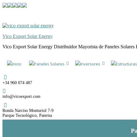
Skip
Skip
to
to
navigation
content
Vico Export Solar Energy
Vico Export Solar Energy Distribuidor Mayorista de Paneles Solares 
Toggle
navigation
Inicio
Paneles Solares
Inversores
Estructuras
menu
Teléfono
+34 960 074 487
Email
info@vicoexport.com
Dirección
Ronda Narciso Monturiol 7-9
Parque Tecnológico, Paterna
Pa