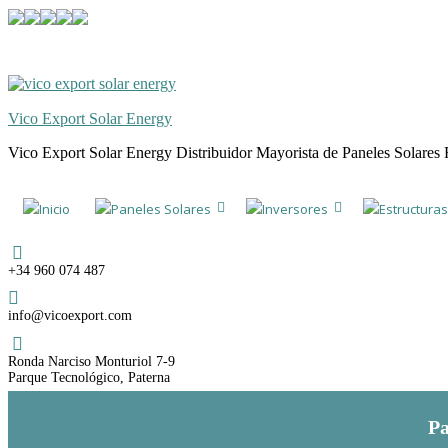
Skip
Skip
to
to
navigation
content
Vico Export Solar Energy
Vico Export Solar Energy Distribuidor Mayorista de Paneles Solares 
Toggle
navigation
Inicio
Paneles Solares
Inversores
Estructuras
menu
Teléfono
+34 960 074 487
Email
info@vicoexport.com
Dirección
Ronda Narciso Monturiol 7-9
Parque Tecnológico, Paterna
Pa