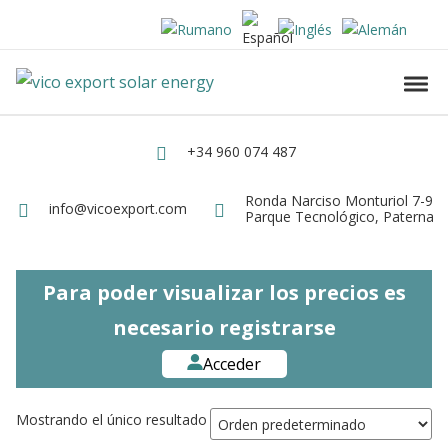
Skip to navigation
Skip to content
Vico Export Solar Energy
Toggl
Vico Export Solar Energy Distribuidor Mayorista de Paneles Solares Fotovolt
+34 960 074 487
Teléfono
Ronda Narciso Monturiol 7-9
Dirección
info@vicoexport.com
Email
Parque Tecnológico, Paterna
Para poder visualizar los precios es
necesario registrarse
Acceder
Mostrando el único resultado