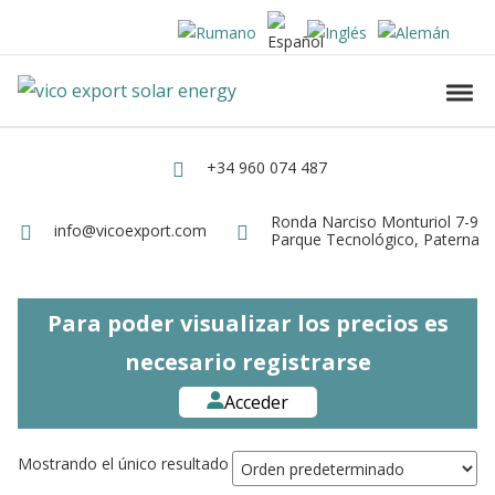
Skip to navigation
Skip to content
Vico Export Solar Energy
Toggl
Vico Export Solar Energy Distribuidor Mayorista de Paneles Solares Fotovolt
+34 960 074 487
Teléfono
Ronda Narciso Monturiol 7-9
Dirección
info@vicoexport.com
Email
Parque Tecnológico, Paterna
Para poder visualizar los precios es
necesario registrarse
Acceder
Mostrando el único resultado