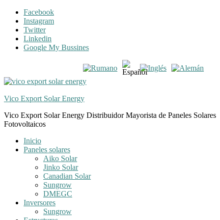
Skip
Skip
Facebook
to
to
Instagram
navigation
content
Twitter
Linkedin
Google My Bussines
Vico Export Solar Energy
Vico Export Solar Energy Distribuidor Mayorista de Paneles Solares
Fotovoltaicos
Toggle
Inicio
navigation
Paneles solares
menu
Aiko Solar
Jinko Solar
Canadian Solar
Sungrow
DMEGC
Inversores
Sungrow