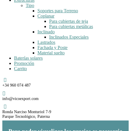
Estructuras
Tipo
Soportes para Terreno
Coplanar
Para cubiertas de teja
Para cubiertas metálicas
Inclinado
Inclinados Especiales
Lastrados
Fachada y Poste
Material suelto
Baterías solares
Promoción
Carrito
Teléfono
+34 960 074 487
Email
info@vicoexport.com
Dirección
Ronda Narciso Monturiol 7-9
Parque Tecnológico, Paterna
Para poder visualizar los precios es necesario