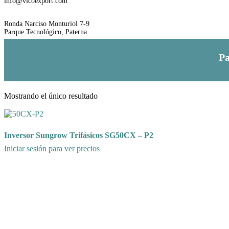
Email
info@vicoexport.com
Dirección
Ronda Narciso Monturiol 7-9
Parque Tecnológico, Paterna
Pa
Mostrando el único resultado
Inversor Sungrow Trifásicos SG50CX – P2
Iniciar sesión para ver precios