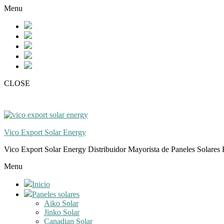
Skip
Skip
Menu
to
to
navigation
content
CLOSE
Vico Export Solar Energy
Vico Export Solar Energy Distribuidor Mayorista de Paneles Solares 
Toggle
Menu
navigation
menu
Inicio
Paneles solares
Aiko Solar
Jinko Solar
Canadian Solar