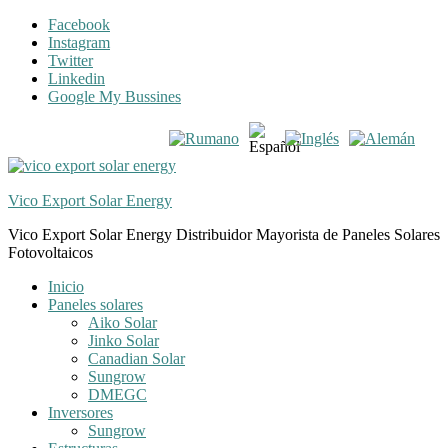
Skip
Skip
Facebook
to
to
Instagram
navigation
content
Twitter
Linkedin
Google My Bussines
Vico Export Solar Energy
Vico Export Solar Energy Distribuidor Mayorista de Paneles Solares
Fotovoltaicos
Toggle
Inicio
navigation
Paneles solares
menu
Aiko Solar
Jinko Solar
Canadian Solar
Sungrow
DMEGC
Inversores
Sungrow