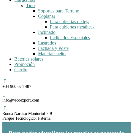
Estructuras
Tipo
Soportes para Terreno
Coplanar
Para cubiertas de teja
Para cubiertas metálicas
Inclinado
Inclinados Especiales
Lastrados
Fachada y Poste
Material suelto
Baterías solares
Promoción
Carrito
Teléfono
+34 960 074 487
Email
info@vicoexport.com
Dirección
Ronda Narciso Monturiol 7-9
Parque Tecnológico, Paterna
Para poder visualizar los precios es necesario