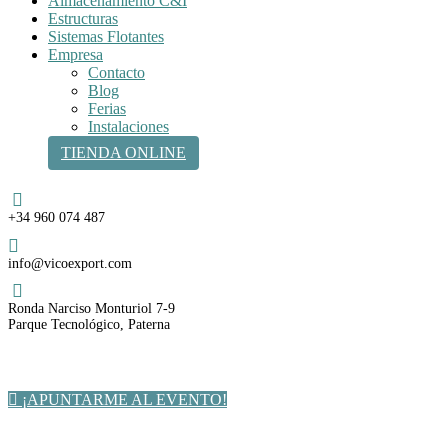
Almacenamiento C&I
Estructuras
Sistemas Flotantes
Empresa
Contacto
Blog
Ferias
Instalaciones
TIENDA ONLINE
Teléfono
+34 960 074 487
Email
info@vicoexport.com
Dirección
Ronda Narciso Monturiol 7-9
Parque Tecnológico, Paterna
¡APUNTARME AL EVENTO!