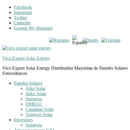
Skip
Skip
Facebook
to
to
Instagram
navigation
content
Twitter
Linkedin
Google My Bussines
Vico Export Solar Energy
Vico Export Solar Energy Distribuidor Mayorista de Paneles Solares
Fotovoltaicos
Toggle
Paneles Solares
navigation
Aiko Solar
menu
Jinko Solar
Sungrow
DMEGC
Canadian Solar
Tongwei Solar
Inversores
Sungrow