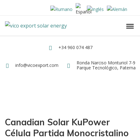
Skip to navigation
Skip to content
Vico Export Solar Energy
Toggl
Vico Export Solar Energy Distribuidor Mayorista de Paneles Solares Fotovolt
+34 960 074 487
Teléfono
Ronda Narciso Monturiol 7-9
Dirección
info@vicoexport.com
Email
Parque Tecnológico, Paterna
Canadian Solar
KuPower
Célula Partida Monocristalino