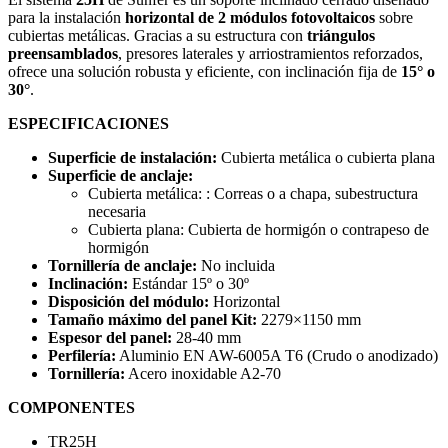
para la instalación
horizontal de 2 módulos fotovoltaicos
sobre
cubiertas metálicas. Gracias a su estructura con
triángulos
preensamblados
, presores laterales y arriostramientos reforzados,
ofrece una solución robusta y eficiente, con inclinación fija de
15° o
30°
.
ESPECIFICACIONES
Superficie de instalación:
Cubierta metálica o cubierta plana
Superficie de anclaje:
Cubierta metálica: : Correas o a chapa, subestructura
necesaria
Cubierta plana: Cubierta de hormigón o contrapeso de
hormigón
Tornillería de anclaje:
No incluida
Inclinación:
Estándar 15º o 30º
Disposición del módulo:
Horizontal
Tamaño máximo del panel Kit:
2279×1150 mm
Espesor del panel:
28-40 mm
Perfilería:
Aluminio EN AW-6005A T6 (Crudo o anodizado)
Tornillería:
Acero inoxidable A2-70
COMPONENTES
TR25H