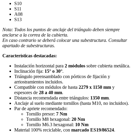
S10
S11
A08
S13
Nota: Todos los puntos de anclaje del triángulo deben siempre
anclarse a la correa de la cubierta.
En caso contrario se deberá colocar una subestructura. Consultar
apartado de subestructuras.
Características destacadas:
Instalación horizontal para
2 módulos
sobre cubierta metálica.
Inclinación fija:
15° o 30°
.
Triángulo preensamblado con pórticos de fijación y
arriostramientos incluidos.
Compatible con módulos de hasta
2279 x 1150 mm
y
espesores de
28 a 40 mm
.
Distancia recomendada entre triángulos:
1350 mm
.
Anclaje al suelo mediante tornillos (hasta M10, no incluidos).
Par de apriete recomendado:
Tornillo presor:
7 Nm
Tornillo M8 hexagonal:
20 Nm
Tornillo M6.3 hexagonal:
10 Nm
Material 100% reciclable, con
marcado ES19/86524
.