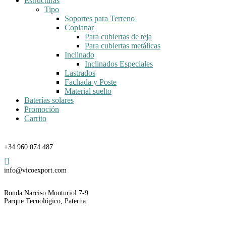
Estructuras
Tipo
Soportes para Terreno
Coplanar
Para cubiertas de teja
Para cubiertas metálicas
Inclinado
Inclinados Especiales
Lastrados
Fachada y Poste
Material suelto
Baterías solares
Promoción
Carrito
Teléfono
+34 960 074 487
Email
info@vicoexport.com
Dirección
Ronda Narciso Monturiol 7-9
Parque Tecnológico, Paterna