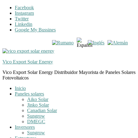
Skip
Skip
Facebook
to
to
Instagram
navigation
content
Twitter
Linkedin
Google My Bussines
Vico Export Solar Energy
Vico Export Solar Energy Distribuidor Mayorista de Paneles Solares
Fotovoltaicos
Toggle
Inicio
navigation
Paneles solares
menu
Aiko Solar
Jinko Solar
Canadian Solar
Sungrow
DMEGC
Inversores
Sungrow