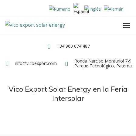
Skip to navigation
Skip to content
Vico Export Solar Energy
Toggl
Vico Export Solar Energy Distribuidor Mayorista de Paneles Solares Fotovolt
+34 960 074 487
Teléfono
Ronda Narciso Monturiol 7-9
Dirección
info@vicoexport.com
Email
Parque Tecnológico, Paterna
Vico Export Solar Energy en la Feria
Intersolar