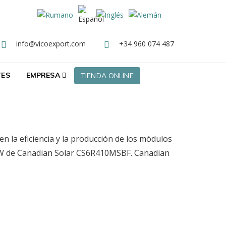
info@vicoexport.com
+34 960 074 487
Email
Teléfono
TES
EMPRESA
TIENDA ONLINE
la eficiencia y la producción de los módulos
410W de Canadian Solar CS6R410MSBF. Canadian