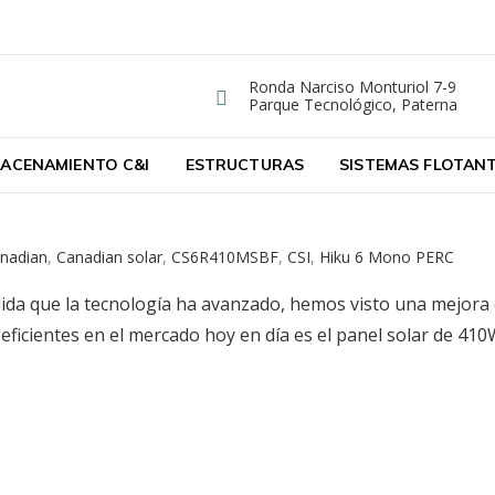
Ronda Narciso Monturiol 7-9
Dirección
ergy
Parque Tecnológico, Paterna
ta de Paneles Solares Fotovoltaicos
ACENAMIENTO C&I
ESTRUCTURAS
SISTEMAS FLOTAN
nadian
,
Canadian solar
,
CS6R410MSBF
,
CSI
,
Hiku 6 Mono PERC
que la tecnología ha avanzado, hemos visto una mejora en 
s eficientes en el mercado hoy en día es el panel solar de 