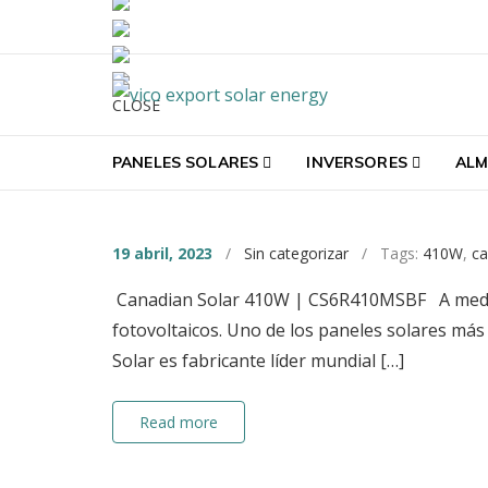
Skip to navigation
Skip to content
Vico Export Solar En
CLOSE
Vico Export Solar Energy Distribuidor Mayoris
PANELES SOLARES
INVERSORES
ALM
19 abril, 2023
/
Sin categorizar
/ Tags:
410W
,
ca
Canadian Solar 410W | CS6R410MSBF A medida 
fotovoltaicos. Uno de los paneles solares má
Solar es fabricante líder mundial […]
Read more