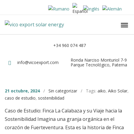
Skip to navigation
Skip to content
Vico Export Solar Energy
Toggl
Vico Export Solar Energy Distribuidor Mayorista de Paneles Solares Fotovolt
+34 960 074 487
Teléfono
Ronda Narciso Monturiol 7-9
Dirección
info@vicoexport.com
Email
Parque Tecnológico, Paterna
21 octubre, 2024
/
Sin categorizar
/ Tags:
aiko
,
Aiko Solar
,
caso de estudio
,
sostenibilidad
Caso de Estudio: Finca La Calabaza y su Viaje hacia la
Sostenibilidad Imagina una granja orgánica en el
corazón de Fuerteventura. Esta es la historia de Finca