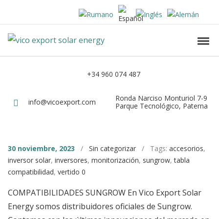
Skip to navigation
Skip to content
Vico Export Solar Energy
Toggl
Vico Export Solar Energy Distribuidor Mayorista de Paneles Solares Fotovolt
+34 960 074 487
Teléfono
Ronda Narciso Monturiol 7-9
Dirección
info@vicoexport.com
Email
Parque Tecnológico, Paterna
30 noviembre, 2023
/
Sin categorizar
/ Tags:
accesorios
,
inversor solar
,
inversores
,
monitorización
,
sungrow
,
tabla
compatibilidad
,
vertido 0
COMPATIBILIDADES SUNGROW En Vico Export Solar
Energy somos distribuidores oficiales de Sungrow.