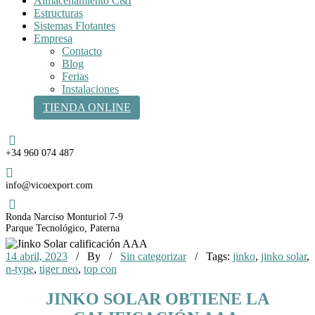
Almacenamiento C&I
Estructuras
Sistemas Flotantes
Empresa
Contacto
Blog
Ferias
Instalaciones
TIENDA ONLINE
Teléfono
+34 960 074 487
Email
info@vicoexport.com
Dirección
Ronda Narciso Monturiol 7-9
Parque Tecnológico, Paterna
14 abril, 2023
/ By
/
Sin categorizar
/ Tags:
jinko
,
jinko solar
,
n-type
,
tiger neo
,
top con
JINKO SOLAR OBTIENE LA