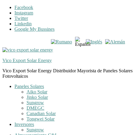
Skip
Skip
Facebook
to
to
Instagram
navigation
content
Twitter
Linkedin
Google My Bussines
Vico Export Solar Energy
Vico Export Solar Energy Distribuidor Mayorista de Paneles Solares
Fotovoltaicos
Toggle
Paneles Solares
navigation
Aiko Solar
menu
Jinko Solar
Sungrow
DMEGC
Canadian Solar
Tongwei Solar
Inversores
Sungrow