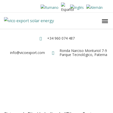
Skip to navigation
Skip to content
Vico Export Solar Energy
Toggl
Vico Export Solar Energy Distribuidor Mayorista de Paneles Solares Fotovolt
+34 960 074 487
Teléfono
Ronda Narciso Monturiol 7-9
Dirección
info@vicoexport.com
Email
Parque Tecnológico, Paterna