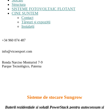
Stocare
Structura
SISTEME FOTOVOLTAIC FLOTANT
CINE SUNTEM
Contact
Târguri și expoziții
Instalații
Teléfono
+34 960 074 487
Email
info@vicoexport.com
Dirección
Ronda Narciso Monturiol 7-9
Parque Tecnológico, Paterna
Sisteme de stocare Sungrow
Baterii rezidențiale și soluții PowerStack pentru autoconsum și