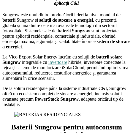
aplicații C&I
Sungrow este unul dintre producătorii lideri la nivel mondial de
baterii
Sungrow și
soluții de stocare a energiei
, cu prezență
globală și una dintre cele mai avansate tehnologii din sectorul
fotovoltaic. Sistemele sale de
baterii Sungrow
sunt proiectate
pentru aplicații rezidențiale, comerciale și industriale, oferind
eficiență maximă, siguranță și scalabilitate în orice
sistem de stocare
a energiei
.
La Vico Export Solar Energy lucrăm cu soluții de
baterii solare
Sungrow
integrabile cu
invertoare
hibride, invertoare conectate la
rețea și sisteme de monitorizare iSolarCloud, permițând optimizarea
autoconsumului, reducerea costurilor energetice și garantarea
alimentării în orice scenariu.
De la soluții rezidențiale până la sisteme industriale C&I, Sungrow
oferă un ecosistem complet de stocare a energiei, inclusiv soluții
avansate precum
PowerStack Sungrow
, adaptate oricărui tip de
instalație.
Baterii Sungrow pentru autoconsum