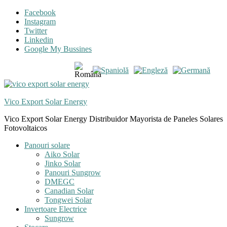
Skip
Skip
Facebook
to
to
Instagram
navigation
content
Twitter
Linkedin
Google My Bussines
Vico Export Solar Energy
Vico Export Solar Energy Distribuidor Mayorista de Paneles Solares
Fotovoltaicos
Toggle
Panouri solare
navigation
Aiko Solar
menu
Jinko Solar
Panouri Sungrow
DMEGC
Canadian Solar
Tongwei Solar
Invertoare Electrice
Sungrow