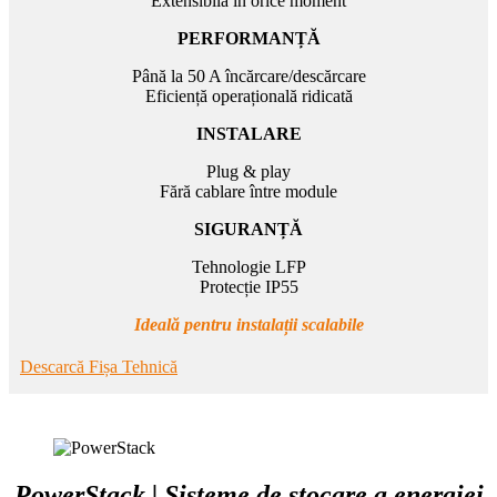
Extensibilă în orice moment
PERFORMANȚĂ
Până la 50 A încărcare/descărcare
Eficiență operațională ridicată
INSTALARE
Plug & play
Fără cablare între module
SIGURANȚĂ
Tehnologie LFP
Protecție IP55
Ideală pentru instalații scalabile
Descarcă Fișa Tehnică
PowerStack | Sisteme de stocare a energiei