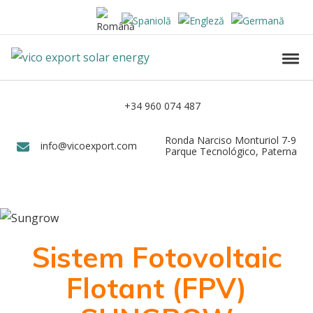
Skip to navigation
Skip to content
Vico Export Solar Energy
Toggl
Vico Export Solar Energy Distribuidor Mayorista de Paneles Solares Fotovolt
+34 960 074 487
Teléfono
Ronda Narciso Monturiol 7-9
Dirección
info@vicoexport.com
Email
Parque Tecnológico, Paterna
Sistem Fotovoltaic
Flotant (FPV)