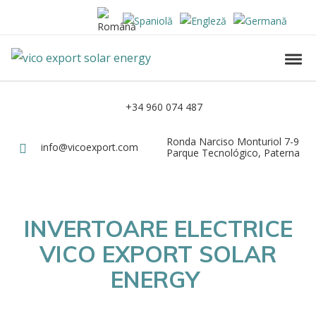
Skip to navigation
Skip to content
Vico Export Solar Energy
Toggl
Vico Export Solar Energy Distribuidor Mayorista de Paneles Solares Fotovolt
+34 960 074 487
Teléfono
Ronda Narciso Monturiol 7-9
Dirección
info@vicoexport.com
Email
Parque Tecnológico, Paterna
INVERTOARE ELECTRICE
VICO EXPORT SOLAR
ENERGY