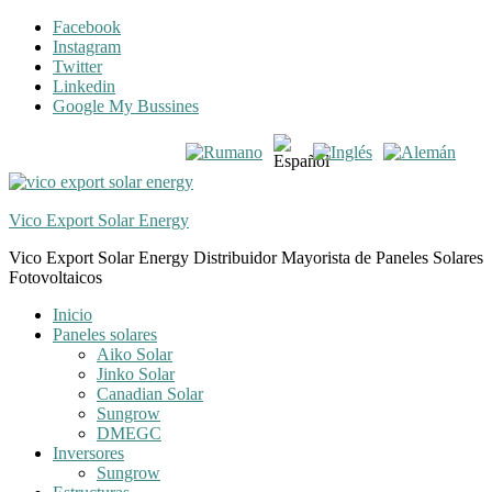
Skip
Skip
Facebook
to
to
Instagram
navigation
content
Twitter
Linkedin
Google My Bussines
Vico Export Solar Energy
Vico Export Solar Energy Distribuidor Mayorista de Paneles Solares
Fotovoltaicos
Toggle
Inicio
navigation
Paneles solares
menu
Aiko Solar
Jinko Solar
Canadian Solar
Sungrow
DMEGC
Inversores
Sungrow