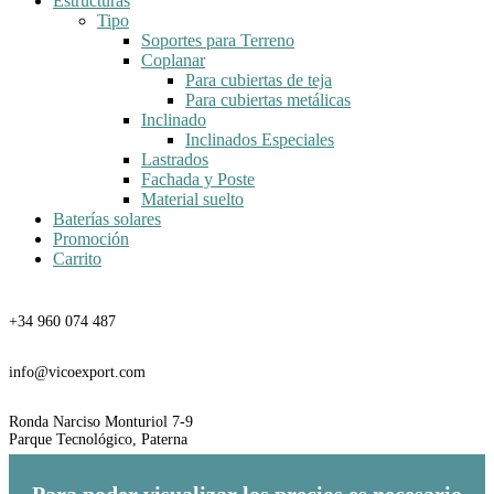
Estructuras
Tipo
Soportes para Terreno
Coplanar
Para cubiertas de teja
Para cubiertas metálicas
Inclinado
Inclinados Especiales
Lastrados
Fachada y Poste
Material suelto
Baterías solares
Promoción
Carrito
Teléfono
+34 960 074 487
Email
info@vicoexport.com
Dirección
Ronda Narciso Monturiol 7-9
Parque Tecnológico, Paterna
Para poder visualizar los precios es necesario