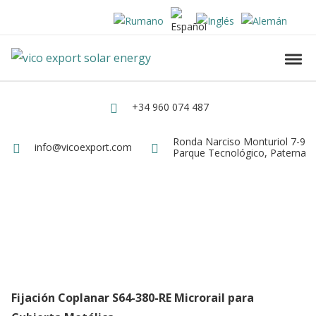
Skip to navigation
Skip to content
Vico Export Solar Energy
Toggl
Vico Export Solar Energy Distribuidor Mayorista de Paneles Solares Fotovolt
+34 960 074 487
Teléfono
Ronda Narciso Monturiol 7-9
Dirección
info@vicoexport.com
Email
Parque Tecnológico, Paterna
Fijación Coplanar S64-380-RE Microrail para