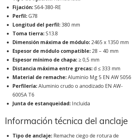
Fijación:
S64-380-RE
Perfil:
G78
Longitud del perfil:
380 mm
Toma tierra:
S13.8
Dimensión máxima de módulo:
2465 x 1350 mm
Espesor de módulo compatible:
28 – 40 mm
Espesor mínimo de chapa:
≥ 0,5 mm
Distancia máxima entre grecas:
d ≤ 333 mm
Material de remache:
Aluminio Mg 5 EN AW 5056
Perfilería:
Aluminio crudo o anodizado EN AW-
6005A T6
Junta de estanqueidad:
Incluida
Información técnica del anclaje
Tipo de anclaje:
Remache ciego de rotura de