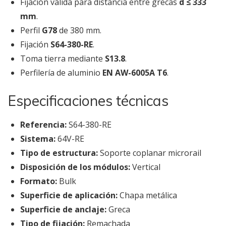
Fijación válida para distancia entre grecas
d ≤ 333
mm
.
Perfil
G78
de 380 mm.
Fijación
S64-380-RE
.
Toma tierra mediante
S13.8
.
Perfilería de aluminio
EN AW-6005A T6
.
Especificaciones técnicas
Referencia:
S64-380-RE
Sistema:
64V-RE
Tipo de estructura:
Soporte coplanar microrail
Disposición de los módulos:
Vertical
Formato:
Bulk
Superficie de aplicación:
Chapa metálica
Superficie de anclaje:
Greca
Tipo de fijación:
Remachada