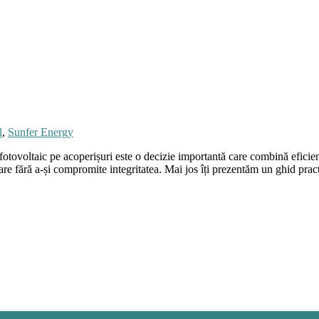
l
,
Sunfer Energy
 fotovoltaic pe acoperișuri este o decizie importantă care combină eficienț
tare fără a-și compromite integritatea. Mai jos îți prezentăm un ghid prac