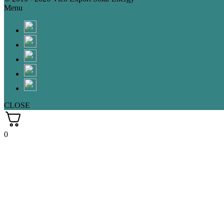
Menu
CLOSE
0