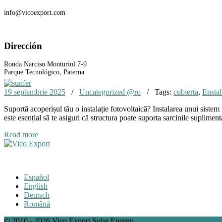
info@vicoexport.com
Dirección
Ronda Narciso Monturiol 7-9
Parque Tecnológico, Paterna
19 septembrie 2025
/
Uncategorized @ro
/ Tags:
cubierta
,
Enstal
Suportă acoperișul tău o instalație fotovoltaică? Instalarea unui sistem
este esențial să te asiguri că structura poate suporta sarcinile suplimen
Read more
Español
English
Deutsch
Română
© 2010 - 2026 Vico Export Solar Energy