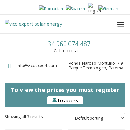
Skip to navigation
Skip to content
Vico Export Solar Energy
Toggl
Vico Export Solar Energy Distribuidor Mayorista de Paneles Solares Fotovolt
Call us
+34 960 074 487
Call to contact
Ronda Narciso Monturiol 7-9
Dirección
info@vicoexport.com
Email
Parque Tecnológico, Paterna
To view the prices you must register
To access
Showing all 3 results