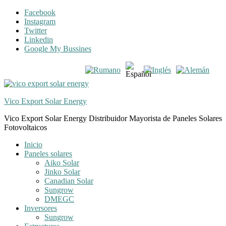
Skip
Skip
Facebook
to
to
Instagram
navigation
content
Twitter
Linkedin
Google My Bussines
Vico Export Solar Energy
Vico Export Solar Energy Distribuidor Mayorista de Paneles Solares
Fotovoltaicos
Toggle
Inicio
navigation
Paneles solares
menu
Aiko Solar
Jinko Solar
Canadian Solar
Sungrow
DMEGC
Inversores
Sungrow