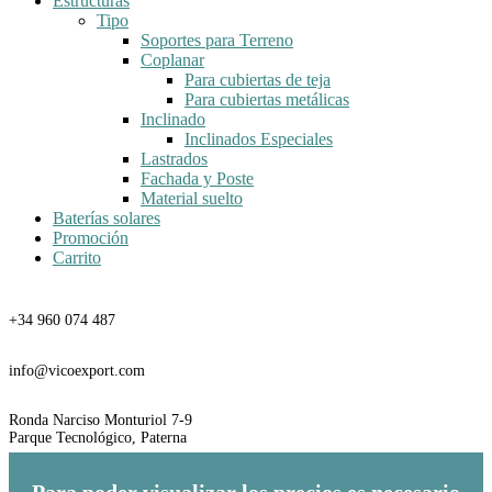
Estructuras
Tipo
Soportes para Terreno
Coplanar
Para cubiertas de teja
Para cubiertas metálicas
Inclinado
Inclinados Especiales
Lastrados
Fachada y Poste
Material suelto
Baterías solares
Promoción
Carrito
Teléfono
+34 960 074 487
Email
info@vicoexport.com
Dirección
Ronda Narciso Monturiol 7-9
Parque Tecnológico, Paterna
Para poder visualizar los precios es necesario